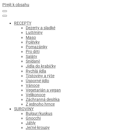
Přejít k obsahu
RECEPTY
Dezerty a sladké
Luštěniny
Maso
Polévky
Pomazánky
Pro děti
Saláty
Snídaně
Jídla do krabičky
Rychlá jídla
Těstoviny a rýže
Úsporné jídlo
Vánoce
Vegetarián a vegan
Velikonoce
Záchranná desítka
Z jednoho hrnce
SUROVINY
Bulgur/kuskus
Gnocchi
Jáhly
Ječné kroupy