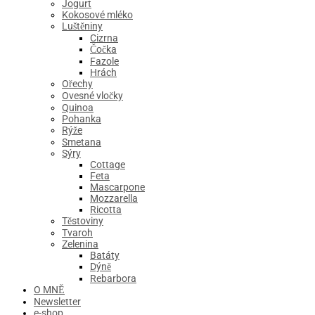
Jogurt
Kokosové mléko
Luštěniny
Cizrna
Čočka
Fazole
Hrách
Ořechy
Ovesné vločky
Quinoa
Pohanka
Rýže
Smetana
Sýry
Cottage
Feta
Mascarpone
Mozzarella
Ricotta
Těstoviny
Tvaroh
Zelenina
Batáty
Dýně
Rebarbora
O MNĚ
Newsletter
e-shop