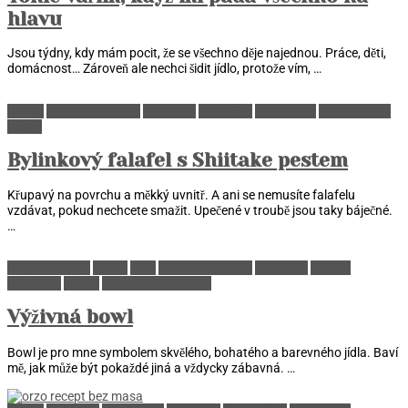
hlavu
Jsou týdny, kdy mám pocit, že se všechno děje najednou. Práce, děti,
domácnost… Zároveň ale nechci šidit jídlo, protože vím, …
Cizrna
Jídla do krabičky
Luštěniny
RECEPTY
SUROVINY
Vegetarián a
vegan
Bylinkový falafel s Shiitake pestem
Křupavý na povrchu a měkký uvnitř. A ani se nemusíte falafelu
vzdávat, pokud nechcete smažit. Upečené v troubě jsou taky báječné.
…
Bulgur/kuskus
Čočka
Feta
Jídla do krabičky
Luštěniny
Ořechy
RECEPTY
Saláty
Vegetarián a vegan
Výživná bowl
Bowl je pro mne symbolem skvělého, bohatého a barevného jídla. Baví
mě, jak může být pokaždé jiná a vždycky zábavná. …