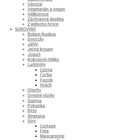
Vánoce
Vegetarián a vegan
Velikonoce
Záchranná desítka
Z jednoho hrnce
SUROVINY
Bulgur/kuskus
Gnocchi
Jáhly
Ječné kroupy
Jogurt
Kokosové mléko
Luštěniny
Cizrna
Čočka
Fazole
Hrách
Ořechy
Ovesné vločky
Quinoa
Pohanka
Rýže
Smetana
Sýry
Cottage
Feta
Mascarpone