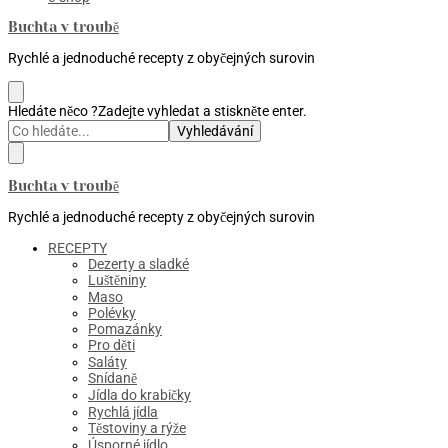
Buchta v troubě
Rychlé a jednoduché recepty z obyčejných surovin
Hledáte něco ?
Zadejte vyhledat a stiskněte enter.
Buchta v troubě
Rychlé a jednoduché recepty z obyčejných surovin
RECEPTY
Dezerty a sladké
Luštěniny
Maso
Polévky
Pomazánky
Pro děti
Saláty
Snídaně
Jídla do krabičky
Rychlá jídla
Těstoviny a rýže
Úsporné jídlo