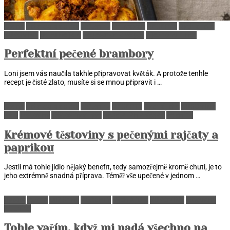
Cizrna
Jídla do krabičky
Luštěniny
Parmazán
RECEPTY
Rychlá jídla
SUROVINY
Úsporné jídlo
Vegetarián a vegan
Z jednoho hrnce
Perfektní pečené brambory
Loni jsem vás naučila takhle připravovat květák. A protože tenhle
recept je čisté zlato, musíte si se mnou připravit i …
Cizrna
Jídla do krabičky
Luštěniny
RECEPTY
Rychlá jídla
SUROVINY
Sýry
Těstoviny
Těstoviny a rýže
Vegetarián a vegan
Zelenina
Krémové těstoviny s pečenými rajčaty a
paprikou
Jestli má tohle jídlo nějaký benefit, tedy samozřejmě kromě chuti, je to
jeho extrémně snadná příprava. Téměř vše upečené v jednom …
Batáty
Cizrna
Luštěniny
RECEPTY
Rychlá jídla
SUROVINY
Těstoviny
Zelenina
Tohle vařím, když mi padá všechno na