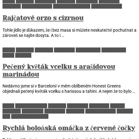
Cizrna
Luštěniny
Mozzarella
RECEPTY
Rychlá jídla
SUROVINY
Těstoviny
Těstoviny a rýže
Vegetarián a vegan
Z jednoho hrnce
Rajčatové orzo s cizrnou
Tohle jídlo je důkazem, že i bez masa si můžete neskutečně pochutnat a
zároveň se najíte dosyta. A to i …
Cizrna
Luštěniny
RECEPTY
SUROVINY
Úsporné jídlo
Vegetarián a
vegan
Zelenina
Pečený květák vcelku s arašídovou
marinádou
Nedávno jsme si v Barceloně v mém oblíbeném Honest Greens
objednali pečený květák vcelku s harissou a tahini. A nejen že to bylo …
Čočka
Jídla do krabičky
Luštěniny
Mozzarella
Parmazán
Pro děti
RECEPTY
Rychlá jídla
SUROVINY
Těstoviny
Těstoviny a rýže
Úsporné
jídlo
Vegetarián a vegan
Rychlá boloňská omáčka z červené čočky