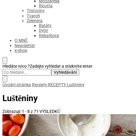
Mozzarella
Ricotta
Těstoviny
Tvaroh
Zelenina
Batáty
Dýně
Rebarbora
O MNĚ
Newsletter
e-shop
Hledáte něco ?
Zadejte vyhledat a stiskněte enter.
Úvodní stránka
Recepty
RECEPTY
Luštěniny
Luštěniny
Zobrazuji: 1 - 8 z 71 VÝSLEDKŮ