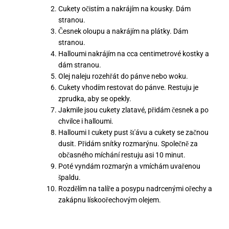
Cukety očistím a nakrájím na kousky. Dám
stranou.
Česnek oloupu a nakrájím na plátky. Dám
stranou.
Halloumi nakrájím na cca centimetrové kostky a
dám stranou.
Olej naleju rozehřát do pánve nebo woku.
Cukety vhodím restovat do pánve. Restuju je
zprudka, aby se opekly.
Jakmile jsou cukety zlatavé, přidám česnek a po
chvilce i halloumi.
Halloumi I cukety pust šťávu a cukety se začnou
dusit. Přidám snítky rozmarýnu. Společně za
občasného míchání restuju asi 10 minut.
Poté vyndám rozmarýn a vmíchám uvařenou
špaldu.
Rozdělím na talíře a posypu nadrcenými ořechy a
zakápnu lískoořechovým olejem.