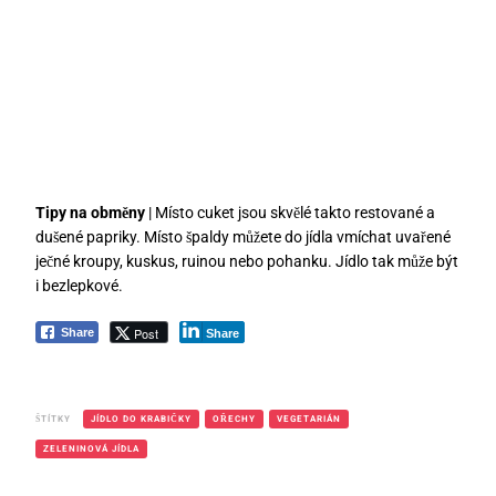
Tipy na obměny
| Místo cuket jsou skvělé takto restované a
dušené papriky. Místo špaldy můžete do jídla vmíchat uvařené
ječné kroupy, kuskus, ruinou nebo pohanku. Jídlo tak může být
i bezlepkové.
Post
Share
Share
ŠTÍTKY
JÍDLO DO KRABIČKY
OŘECHY
VEGETARIÁN
ZELENINOVÁ JÍDLA