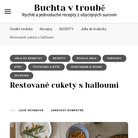
Buchta v troubě
Rychlé a jednoduché recepty z obyčejných surovin
Úvodní stránka
Recepty
RECEPTY
Jídla do krabičky
Restované cukety s halloumi
JÍDLA DO KRABIČKY
RECEPTY
RYCHLÁ JÍDLA
SUROVINY
SÝRY
TĚSTOVINY A RÝŽE
VEGETARIÁN A VEGAN
ZELENINA
Restované cukety s halloumi
NA
Autor:
LUCIE NOVÁKOVÁ
ZANECHAT KOMENTÁŘ
RESTOVANÉ
CUKETY
S HALLOUMI