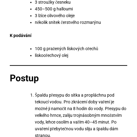
3 stroužky česneku
450–500 g halloumi
3 lžíce olivového oleje
několik snítek čerstvého rozmarýnu
K podávání
100 g pražených lískových ořechů
lískoořechový olej
Postup
Špaldu přesypu do sítka a propláchnu pod
tekoucí vodou. Pro zkrácení doby vaření je
možné ji namočit na 8 hodin do vody. Přesypu do
velkého hrnce, zaliju trojnásobným množstvím
vody, lehce osolím a vařím 40–45 minut. Po
uvaření přebytečnou vodu sliju a špaldu dám
stranou.