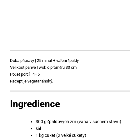
Doba přípravy | 25 minut + vaření špaldy
Velikost pánve | wok o průměru 30 cm
Počet porcí | 4–5
Recept je vegetariánský.
Ingredience
300 g špaldových zrn (váha v suchém stavu)
sůl
1 kg cuket (2 velké cukety)