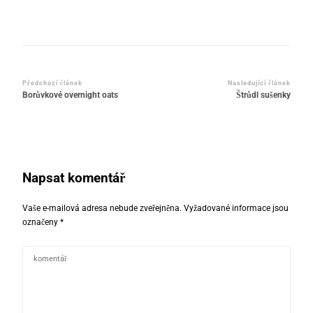
Navigace
Předchozí článek
Nasledující článek
Borůvkové overnight oats
Štrůdl sušenky
příspěvku
Napsat komentář
Vaše e-mailová adresa nebude zveřejněna.
Vyžadované informace jsou
označeny
*