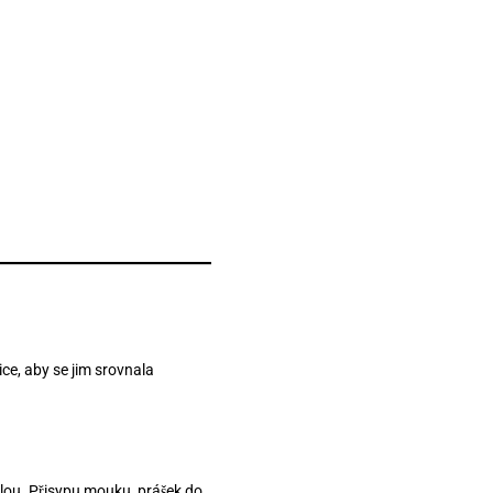
e, aby se jim srovnala
tlou. Přisypu mouku, prášek do