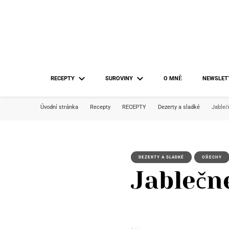
RECEPTY
SUROVINY
O MNĚ
NEWSLET
Úvodní stránka
Recepty
RECEPTY
Dezerty a sladké
Jableč
DEZERTY A SLADKÉ
OŘECHY
Jablečn