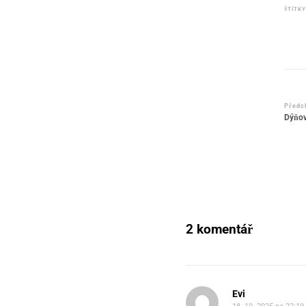
ŠTÍTKY
Nav
Předc
Dýňov
pří
2 komentář
Evi