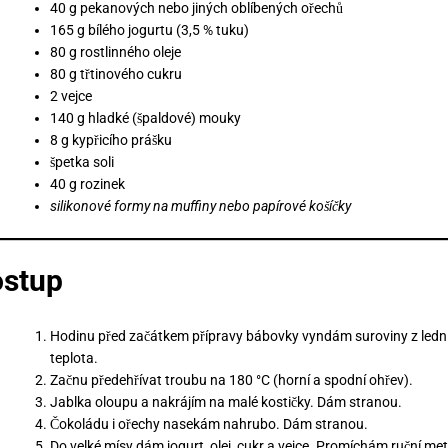
40 g pekanových nebo jiných oblíbených ořechů
165 g bílého jogurtu (3,5 % tuku)
80 g rostlinného oleje
80 g třtinového cukru
2 vejce
140 g hladké (špaldové) mouky
8 g kypřicího prášku
špetka soli
40 g rozinek
silikonové formy na muffiny nebo papírové košíčky
stup
Hodinu před začátkem přípravy bábovky vyndám suroviny z lednic
teplota.
Začnu předehřívat troubu na 180 °C (horní a spodní ohřev).
Jablka oloupu a nakrájím na malé kostičky. Dám stranou.
Čokoládu i ořechy nasekám nahrubo. Dám stranou.
Do velké mísy dám jogurt, olej, cukr a vejce. Promíchám ruční me