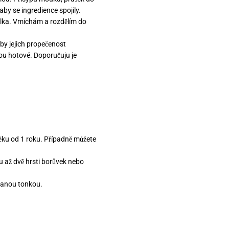
aby se ingredience spojily.
blka. Vmíchám a rozdělím do
by jejich propečenost
sou hotové. Doporučuju je
věku od 1 roku. Případně můžete
nu až dvě hrsti borůvek nebo
uhanou tonkou.