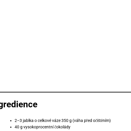
gredience
2–3 jablka o celkové váze 350 g (váha před očištěním)
40 g vysokoprocentní čokolády