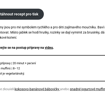
táhnout recept pro tisk
ny jsou pro mě symbolem rychlého a pro děti zajímavého moučníku. Baví m
ovat. Místo jablek se hodí hrušky, rozinky se dají vyměnit za brusinky, dá 
kové koření.
vejte se na postup přípravy na
videu
.
přípravy | 20 minut + pečení
 muffinů | 8–12
t je vegetariánský.
te zkoušeli
kokosovo-banánové bábovičky
anebo
snadné jogurtové muffi