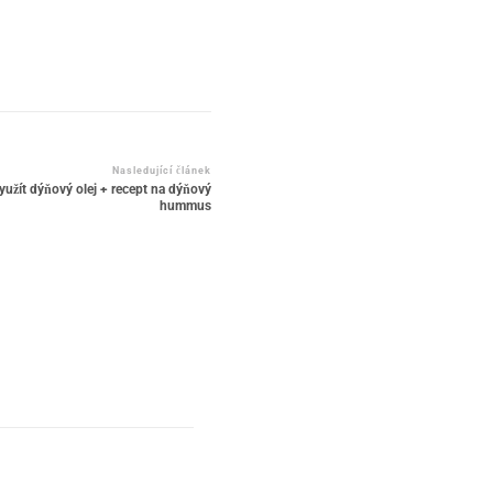
Nasledující článek
využít dýňový olej + recept na dýňový
hummus