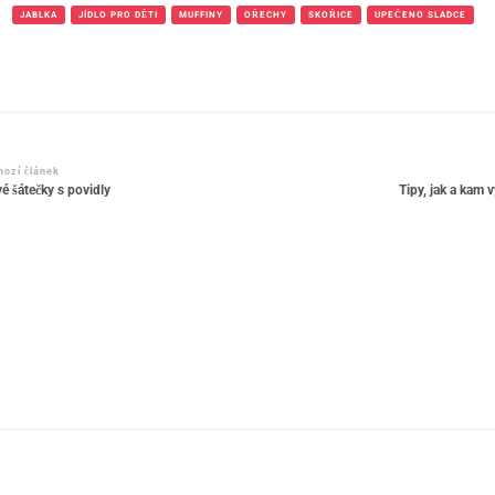
JABLKA
JÍDLO PRO DĚTI
MUFFINY
OŘECHY
SKOŘICE
UPEČENO SLADCE
igace
hozí článek
é šátečky s povidly
Tipy, jak a kam 
spěvku