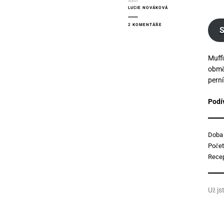
Autor:
LUCIE NOVÁKOVÁ
U
2 KOMENTÁŘE
S
TEXTU
S
NÁZVEM
JABLEČNÉ
Muffi
MUFFINY
obměň
perní
Podí
Doba 
Počet
Recep
Už js