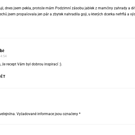
kuji, dnes jsem pekla, protože mám Podzimní zásobu jablek z mamčiny zahrady a děti 
chů jsem propašovala jen pár a zbytek nahradila goji, u kterých dcerka nefrflá a vý
ubě
14:54
že recept Vám byl dobrou inspirací :).
DĚT
veřejněna.
Vyžadované informace jsou označeny
*