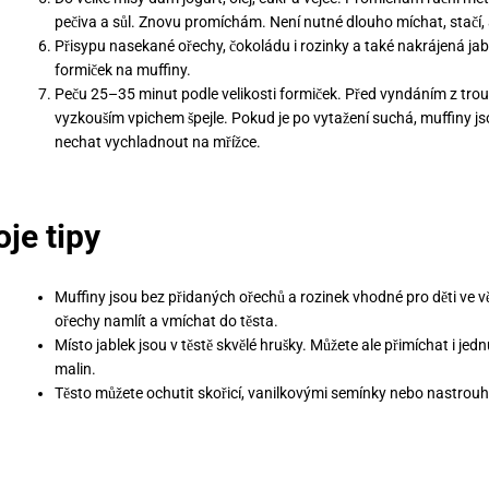
pečiva a sůl. Znovu promíchám. Není nutné dlouho míchat, stačí, 
Přisypu nasekané ořechy, čokoládu i rozinky a také nakrájená ja
formiček na muffiny.
Peču 25–35 minut podle velikosti formiček. Před vyndáním z trou
vyzkouším vpichem špejle. Pokud je po vytažení suchá, muffiny j
nechat vychladnout na mřížce.
je tipy
Muffiny jsou bez přidaných ořechů a rozinek vhodné pro děti ve 
ořechy namlít a vmíchat do těsta.
Místo jablek jsou v těstě skvělé hrušky. Můžete ale přimíchat i jed
malin.
Těsto můžete ochutit skořicí, vanilkovými semínky nebo nastro