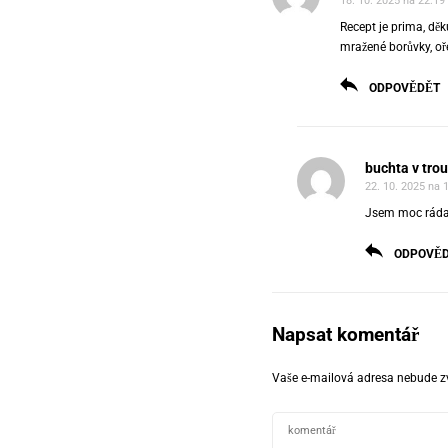
18. 10. 2025 na 22:19
Recept je prima, dě
mražené borůvky, oře
ODPOVĚDĚT
buchta v tro
22. 10. 2025 na 
Jsem moc ráda, 
ODPOVĚ
Napsat komentář
Vaše e-mailová adresa nebude z