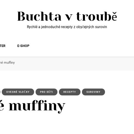
Buchta v troubě
Rychlé a jednoduché recepty z obyčejných surovin
TER
E-SHOP
né muffiny
OVESNÉ VLOČKY
PRO DĚTI
RECEPTY
SUROVINY
é muffiny