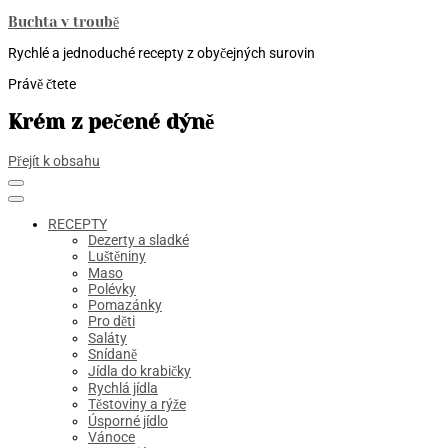
Buchta v troubě
Rychlé a jednoduché recepty z obyčejných surovin
Právě čtete
Krém z pečené dýně
Přejít k obsahu
RECEPTY
Dezerty a sladké
Luštěniny
Maso
Polévky
Pomazánky
Pro děti
Saláty
Snídaně
Jídla do krabičky
Rychlá jídla
Těstoviny a rýže
Úsporné jídlo
Vánoce