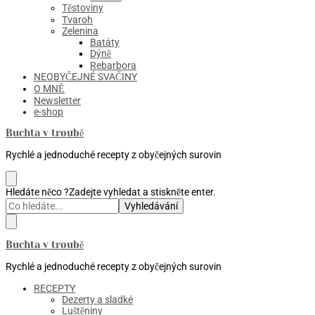
Těstoviny
Tvaroh
Zelenina
Batáty
Dýně
Rebarbora
NEOBYČEJNÉ SVAČINY
O MNĚ
Newsletter
e-shop
Buchta v troubě
Rychlé a jednoduché recepty z obyčejných surovin
Hledáte něco ?
Zadejte vyhledat a stiskněte enter.
Buchta v troubě
Rychlé a jednoduché recepty z obyčejných surovin
RECEPTY
Dezerty a sladké
Luštěniny