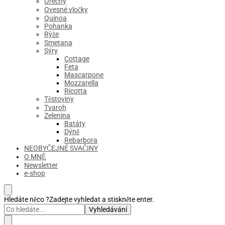
Ořechy
Ovesné vločky
Quinoa
Pohanka
Rýže
Smetana
Sýry
Cottage
Feta
Mascarpone
Mozzarella
Ricotta
Těstoviny
Tvaroh
Zelenina
Batáty
Dýně
Rebarbora
NEOBYČEJNÉ SVAČINY
O MNĚ
Newsletter
e-shop
Hledáte něco ?
Zadejte vyhledat a stiskněte enter.