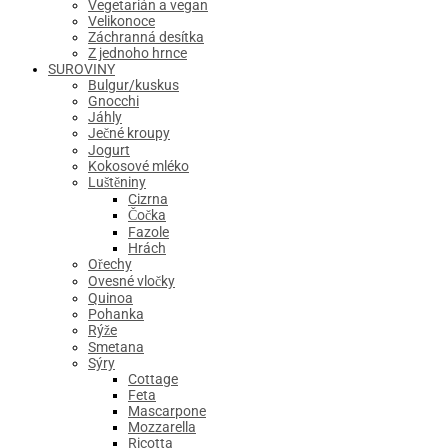
Vegetarián a vegan
Velikonoce
Záchranná desítka
Z jednoho hrnce
SUROVINY
Bulgur/kuskus
Gnocchi
Jáhly
Ječné kroupy
Jogurt
Kokosové mléko
Luštěniny
Cizrna
Čočka
Fazole
Hrách
Ořechy
Ovesné vločky
Quinoa
Pohanka
Rýže
Smetana
Sýry
Cottage
Feta
Mascarpone
Mozzarella
Ricotta