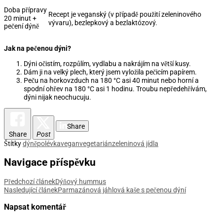
Doba přípravy
Recept je veganský (v případě použití zeleninového
20 minut +
vývaru), bezlepkový a bezlaktózový.
pečení dýně
Jak na pečenou dýni?
Dýni očistím, rozpůlím, vydlabu a nakrájím na větší kusy.
Dám ji na velký plech, který jsem vyložila pečicím papírem.
Peču na horkovzduch na 180 °C asi 40 minut nebo horní a
spodní ohřev na 180 °C asi 1 hodinu. Troubu nepředehřívám,
dýni nijak neochucuju.
Share
Share
Post
Štítky
dýně
polévka
vegan
vegetarián
zeleninová jídla
Navigace příspěvku
Předchozí článek
Dýňový hummus
Nasledující článek
Parmazánová jáhlová kaše s pečenou dýní
Napsat komentář