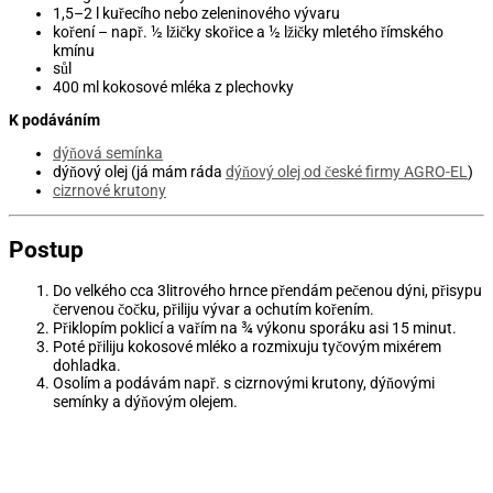
1,5–2 l kuřecího nebo zeleninového vývaru
koření – např. ½ lžičky skořice a ½ lžičky mletého římského
kmínu
sůl
400 ml kokosové mléka z plechovky
K podáváním
dýňová semínka
dýňový olej (já mám ráda
dýňový olej od české firmy AGRO-EL
)
cizrnové krutony
Postup
Do velkého cca 3litrového hrnce přendám pečenou dýni, přisypu
červenou čočku, přiliju vývar a ochutím kořením.
Přiklopím poklicí a vařím na ¾ výkonu sporáku asi 15 minut.
Poté přiliju kokosové mléko a rozmixuju tyčovým mixérem
dohladka.
Osolím a podávám např. s cizrnovými krutony, dýňovými
semínky a dýňovým olejem.