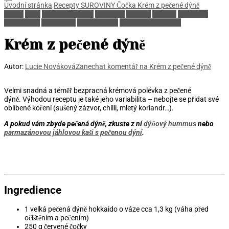
Úvodní stránka
Recepty
SUROVINY
Čočka
Krém z pečené dýně
Čočka
Dýně
Kokosové mléko
Luštěniny
Polévky
Pro děti
RECEPTY
Rychlá jídla
SUROVINY
Úsporné jídlo
Vegetarián a vegan
Krém z pečené dýně
Autor:
Lucie Nováková
Zanechat komentář
na Krém z pečené dýně
Velmi snadná a téměř bezpracná krémová polévka z pečené
dýně. Výhodou receptu je také jeho variabilita – nebojte se přidat své
oblíbené koření (sušený zázvor, chilli, mletý koriandr…).
A pokud vám zbyde pečená dýně, zkuste z ní
dýňový hummus
nebo
parmazánovou jáhlovou kaši s pečenou dýní
.
Ingredience
1 velká pečená dýně hokkaido o váze cca 1,3 kg (váha před
očištěním a pečením)
250 g červené čočky