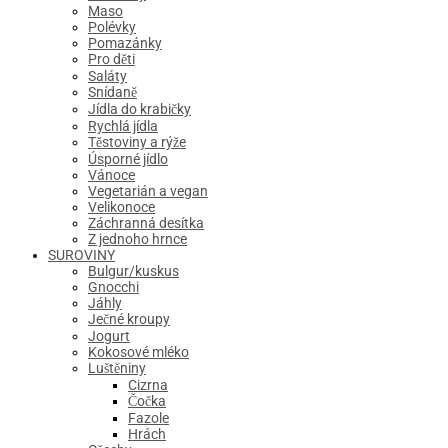
Maso
Polévky
Pomazánky
Pro děti
Saláty
Snídaně
Jídla do krabičky
Rychlá jídla
Těstoviny a rýže
Úsporné jídlo
Vánoce
Vegetarián a vegan
Velikonoce
Záchranná desítka
Z jednoho hrnce
SUROVINY
Bulgur/kuskus
Gnocchi
Jáhly
Ječné kroupy
Jogurt
Kokosové mléko
Luštěniny
Cizrna
Čočka
Fazole
Hrách