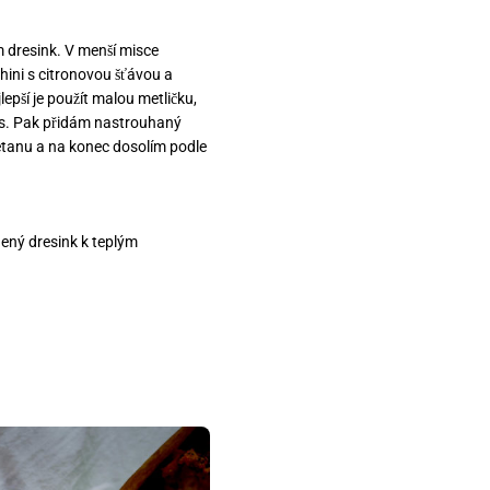
m dresink. V menší misce
ini s citronovou šťávou a
epší je použít malou metličku,
ěs. Pak přidám nastrouhaný
tanu a na konec dosolím podle
dený dresink k teplým