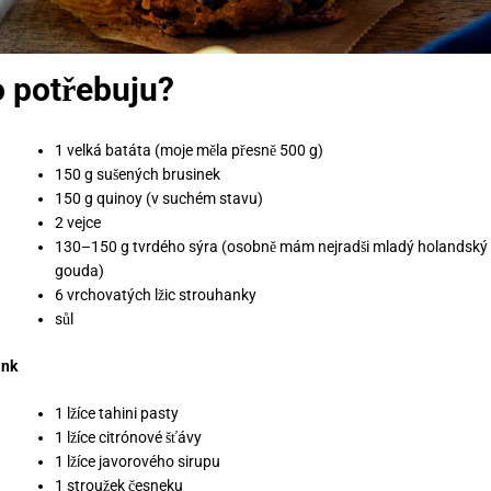
 potřebuju?
1 velká batáta (moje měla přesně 500 g)
150 g sušených brusinek
150 g quinoy (v suchém stavu)
2 vejce
130–150 g tvrdého sýra (osobně mám nejradši mladý holandský ko
gouda)
6 vrchovatých lžic strouhanky
sůl
ink
1 lžíce tahini pasty
1 lžíce citrónové šťávy
1 lžíce javorového sirupu
1 stroužek česneku