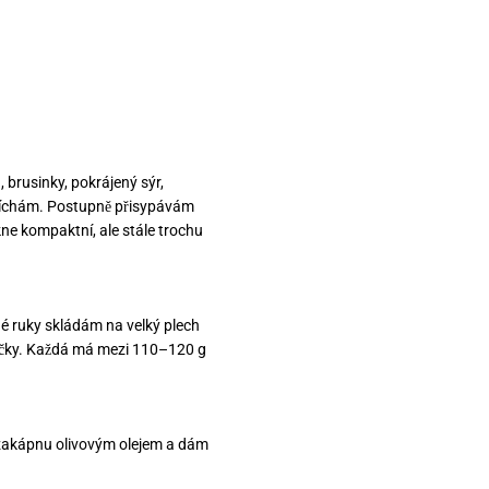
 brusinky, pokrájený sýr,
míchám. Postupně přisypávám
ne kompaktní, ale stále trochu
né ruky skládám na velký plech
ičky. Každá má mezi 110–120 g
 zakápnu olivovým olejem a dám