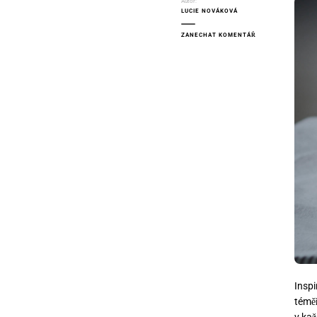
Autor:
LUCIE NOVÁKOVÁ
NA
ZANECHAT KOMENTÁŘ
QUINOOVÉ
PLACIČKY
S BRUSINKAMI
Inspi
témě
v kaž