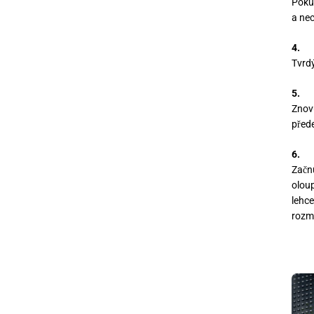
Pokud
a ne
4.
Tvrdý
5.
Znovu
přede
6.
Začn
oloup
lehce
rozm