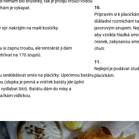
 nemám bio brusinky, tak je proliju vroucí vodou
10.
chám je vykapat.
Připravím si k placičká
důkladně rozmíchám tah
 sýr nakrájím na malé kostičky.
javorovým sirupem. Nejl
aby vznikla hladká sm
česnek, zakysanou sme
 si zapnu troubu, ale tentokrát ji dám
chuti.
hřívat na 170 stupňů.
11.
Nejlepší je podávat stu
u seskládávat směs na placičky. Upečenou batátu
placičkám.
u (slupka je pevná a vnitřek batáty jde úplně
 vydlabat lžící). Batátu dám do mísy a
ačkám vidličkou.