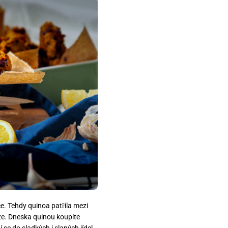
ce. Tehdy quinoa patřila mezi
ze. Dneska quinou koupíte
se do sladkých i slaných jídel.