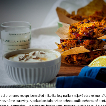
raci pro tento recept jsem před několika lety našla v nějaké zdravé kuchař
ř neznáme suroviny. A pokud se dala někde sehnat, stála nehorázné pení
dém supermarketu, je přirozeně bezlepková, poměrně rychle hotová a hodí 