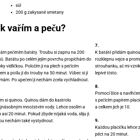
sůl
200 g zakysané smetany
k vařím a peču?
7.
nám pečením batáty. Troubu si zapnu na 200
K batátě přidám quinou,
ňů. Batátu po celém jejím povrchu propíchám do
rozklepnu vejce a pro
ky vidličkou. Položím ji na plech s pečicím
strouhanku, až mi vznik
em a pošlu jí do trouby na 50 minut. Vůbec si jí
lepivé těsto.
ímám. Po upečení ji nechám zcela vychladnout.
8.
Pomocí lžice a navlhče
ím si quinou. Quinou dám do kastrolu
s pečicím papírem plac
ojnásobným množstvím vody. Lehce osolím a
a celkem jich je 10.
 asi 20 minut. Pokud zbyde nějaká voda, sliju ji.
9.
ou nechám také vystydnout.
Každou placičku lehce
péct na 20 minut.