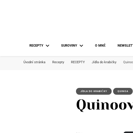
RECEPTY
SUROVINY
O MNĚ
NEWSLET
Úvodní stránka
Recepty
RECEPTY
Jídla do krabičky
Quinoo
JÍDLA DO KRABIČKY
QUINOA
Quinoov