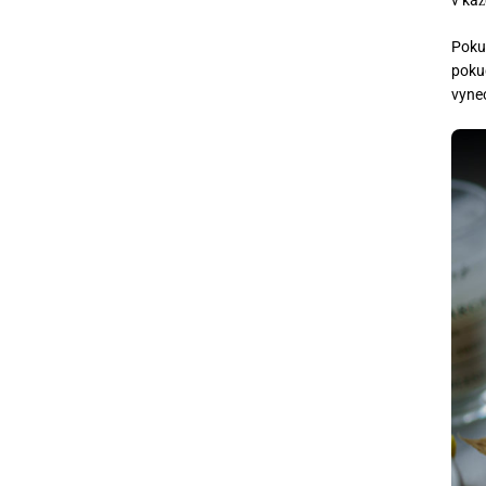
Pokud
pokud
vynec