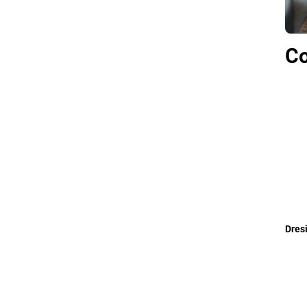
Co
Dres