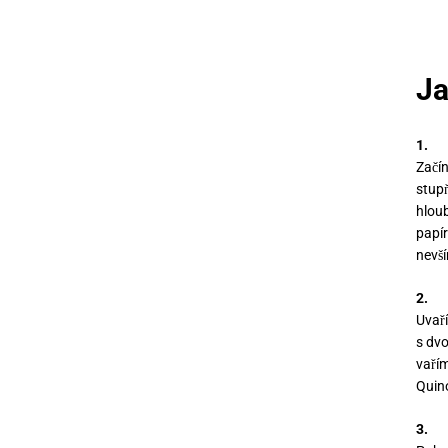
Ja
1.
Začí
stup
hloub
papír
nevš
2.
Uvař
s dv
vařím
Quin
3.