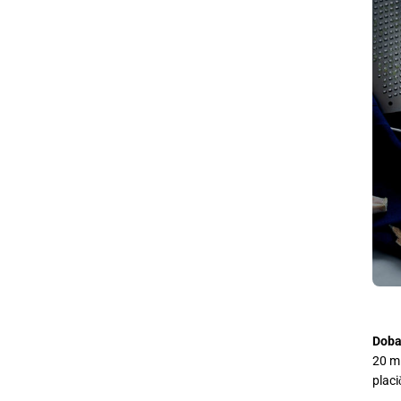
Doba
20 mi
placi