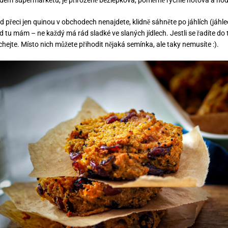
 přeci jen quinou v obchodech nenajdete, klidně sáhněte po jáhlích (jáhlec
 tu mám – ne každý má rád sladké ve slaných jídlech. Jestli se řadíte do 
hejte. Místo nich můžete přihodit nějaká semínka, ale taky nemusíte :).