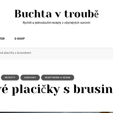
Buchta v troubě
Rychlé a jednoduché recepty z obyčejných surovin
TER
E-SHOP
vé placičky s brusinkami
RECEPTY
SUROVINY
VEGETARIÁN A VEGAN
é placičky s brusi