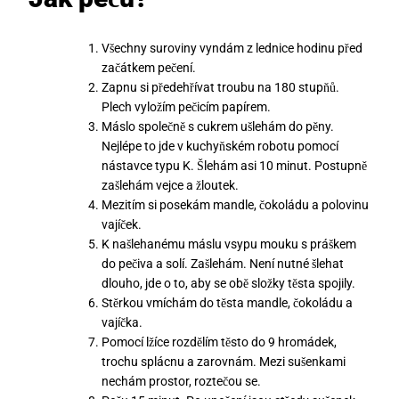
Všechny suroviny vyndám z lednice hodinu před
začátkem pečení.
Zapnu si předehřívat troubu na 180 stupňů.
Plech vyložím pečicím papírem.
Máslo společně s cukrem ušlehám do pěny.
Nejlépe to jde v kuchyňském robotu pomocí
nástavce typu K. Šlehám asi 10 minut. Postupně
zašlehám vejce a žloutek.
Mezitím si posekám mandle, čokoládu a polovinu
vajíček.
K našlehanému máslu vsypu mouku s práškem
do pečiva a solí. Zašlehám. Není nutné šlehat
dlouho, jde o to, aby se obě složky těsta spojily.
Stěrkou vmíchám do těsta mandle, čokoládu a
vajíčka.
Pomocí lžíce rozdělím těsto do 9 hromádek,
trochu splácnu a zarovnám. Mezi sušenkami
nechám prostor, roztečou se.