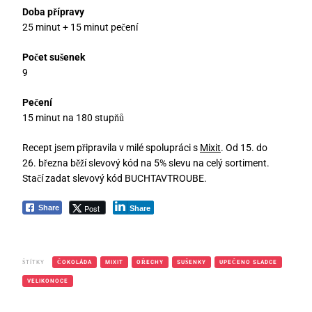
Doba přípravy
25 minut + 15 minut pečení
Počet sušenek
9
Pečení
15 minut na 180 stupňů
Recept jsem připravila v milé spolupráci s
Mixit
. Od 15. do
26. března běží slevový kód na 5% slevu na celý sortiment.
Stačí zadat slevový kód BUCHTAVTROUBE.
Post
Share
Share
ŠTÍTKY
ČOKOLÁDA
MIXIT
OŘECHY
SUŠENKY
UPEČENO SLADCE
VELIKONOCE