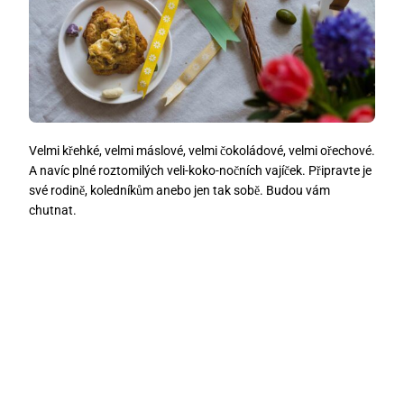
Velmi křehké, velmi máslové, velmi čokoládové, velmi ořechové.
A navíc plné roztomilých veli-koko-nočních vajíček. Připravte je
své rodině, koledníkům anebo jen tak sobě. Budou vám
chutnat.