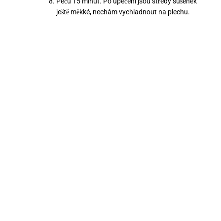
Peču 15 minut. Po upečení jsou středy sušenek
ještě měkké, nechám vychladnout na plechu.