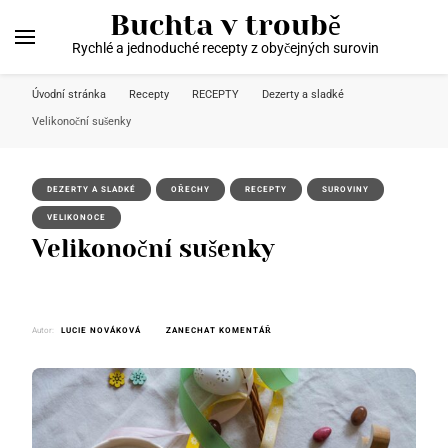
Buchta v troubě
Rychlé a jednoduché recepty z obyčejných surovin
Úvodní stránka
Recepty
RECEPTY
Dezerty a sladké
Velikonoční sušenky
DEZERTY A SLADKÉ
OŘECHY
RECEPTY
SUROVINY
VELIKONOCE
Velikonoční sušenky
NA
Autor:
LUCIE NOVÁKOVÁ
ZANECHAT KOMENTÁŘ
VELIKONOČNÍ
SUŠENKY