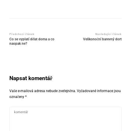
Navigace
Předchozí článek
Nasledující článek
Co se vyplatí dělat doma a co
Velikonoční barevný dort
příspěvku
naopak ne?
Napsat komentář
Vaše e-mailová adresa nebude zveřejněna.
Vyžadované informace jsou
označeny
*