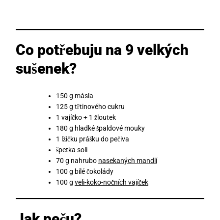
Co potřebuju na 9 velkých
sušenek?
150 g másla
125 g třtinového cukru
1 vajíčko + 1 žloutek
180 g hladké špaldové mouky
1 lžičku prášku do pečiva
špetka soli
70 g nahrubo
nasekaných mandlí
100 g bílé čokolády
100 g
veli-koko-nočních vajíček
Jak peču?