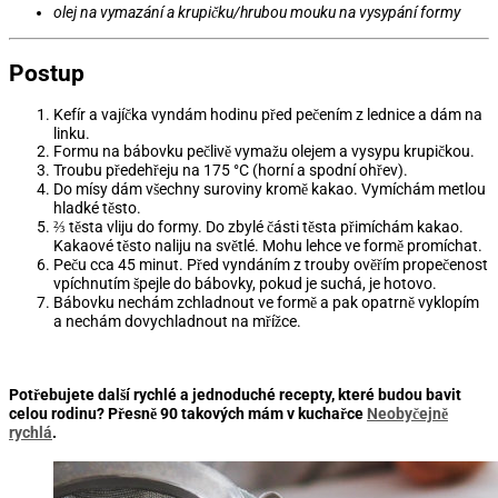
olej na vymazání a krupičku/hrubou mouku na vysypání formy
Postup
Kefír a vajíčka vyndám hodinu před pečením z lednice a dám na
linku.
Formu na bábovku pečlivě vymažu olejem a vysypu krupičkou.
Troubu předehřeju na 175 °C (horní a spodní ohřev).
Do mísy dám všechny suroviny kromě kakao. Vymíchám metlou
hladké těsto.
⅔ těsta vliju do formy. Do zbylé části těsta přimíchám kakao.
Kakaové těsto naliju na světlé. Mohu lehce ve formě promíchat.
Peču cca 45 minut. Před vyndáním z trouby ověřím propečenost
vpíchnutím špejle do bábovky, pokud je suchá, je hotovo.
Bábovku nechám zchladnout ve formě a pak opatrně vyklopím
a nechám dovychladnout na mřížce.
Potřebujete další rychlé a jednoduché recepty, které budou bavit
celou rodinu? Přesně 90 takových mám v kuchařce
Neobyčejně
rychlá
.