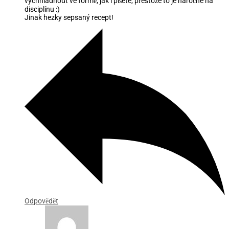
vychnladnout ve formě, jak i píšete, přestože to je náročné na
disciplínu :)
Jinak hezky sepsaný recept!
Odpovědět