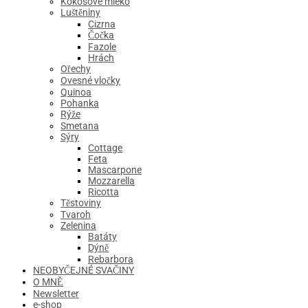
Kokosové mléko
Luštěniny
Cizrna
Čočka
Fazole
Hrách
Ořechy
Ovesné vločky
Quinoa
Pohanka
Rýže
Smetana
Sýry
Cottage
Feta
Mascarpone
Mozzarella
Ricotta
Těstoviny
Tvaroh
Zelenina
Batáty
Dýně
Rebarbora
NEOBYČEJNÉ SVAČINY
O MNĚ
Newsletter
e-shop