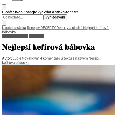
Hledáte něco ?
Zadejte vyhledat a stiskněte enter.
Úvodní stránka
Recepty
RECEPTY
Dezerty a sladké
Nejlepší kefírová
bábovka
Dezerty a sladké
RECEPTY
Nejlepší kefírová bábovka
Autor:
Lucie Nováková
14 komentářů
u textu s názvem Nejlepší
kefírová bábovka