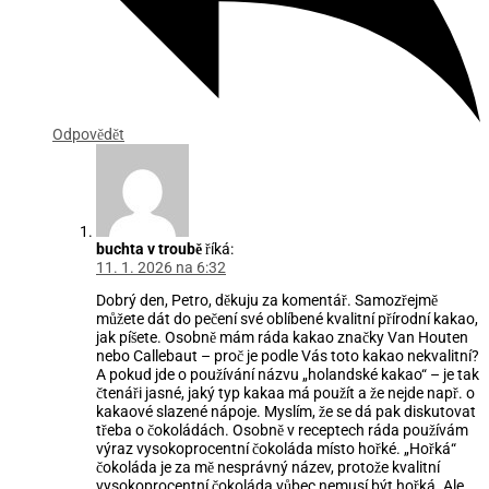
Odpovědět
buchta v troubě
říká:
11. 1. 2026 na 6:32
Dobrý den, Petro, děkuju za komentář. Samozřejmě
můžete dát do pečení své oblíbené kvalitní přírodní kakao,
jak píšete. Osobně mám ráda kakao značky Van Houten
nebo Callebaut – proč je podle Vás toto kakao nekvalitní?
A pokud jde o používání názvu „holandské kakao“ – je tak
čtenáři jasné, jaký typ kakaa má použít a že nejde např. o
kakaové slazené nápoje. Myslím, že se dá pak diskutovat
třeba o čokoládách. Osobně v receptech ráda používám
výraz vysokoprocentní čokoláda místo hořké. „Hořká“
čokoláda je za mě nesprávný název, protože kvalitní
vysokoprocentní čokoláda vůbec nemusí být hořká. Ale