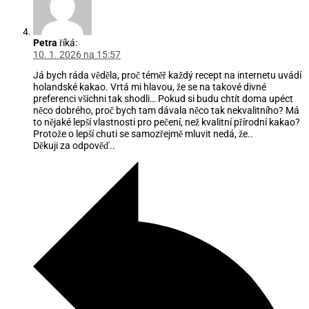
Petra
říká:
10. 1. 2026 na 15:57
Já bych ráda věděla, proč téměř každý recept na internetu uvádí
holandské kakao. Vrtá mi hlavou, že se na takové divné
preferenci všichni tak shodli… Pokud si budu chtít doma upéct
něco dobrého, proč bych tam dávala něco tak nekvalitního? Má
to nějaké lepší vlastnosti pro pečení, než kvalitní přírodní kakao?
Protože o lepší chuti se samozřejmě mluvit nedá, že..
Děkuji za odpověď..