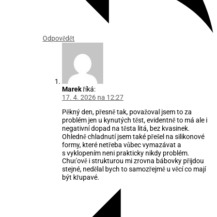
Odpovědět
Marek
říká:
17. 4. 2026 na 12:27
Pěkný den, přesně tak, považoval jsem to za
problém jen u kynutých těst, evidentně to má ale i
negativní dopad na těsta litá, bez kvasinek.
Ohledně chladnutí jsem také přešel na silikonové
formy, které netřeba vůbec vymazávat a
s vyklopením neni prakticky nikdy problém.
Chuťově i strukturou mi zrovna bábovky přijdou
stejné, nedělal bych to samozřejmě u věcí co mají
být křupavé.