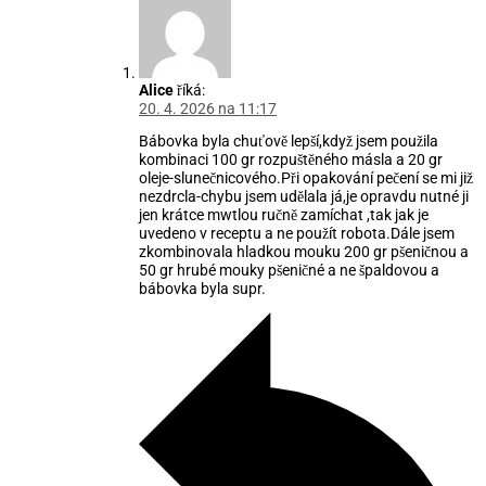
Alice
říká:
20. 4. 2026 na 11:17
Bábovka byla chuťově lepší,když jsem použila
kombinaci 100 gr rozpuštěného másla a 20 gr
oleje-slunečnicového.Při opakování pečení se mi již
nezdrcla-chybu jsem udělala já,je opravdu nutné ji
jen krátce mwtlou ručně zamíchat ,tak jak je
uvedeno v receptu a ne použít robota.Dále jsem
zkombinovala hladkou mouku 200 gr pšeničnou a
50 gr hrubé mouky pšeničné a ne špaldovou a
bábovka byla supr.