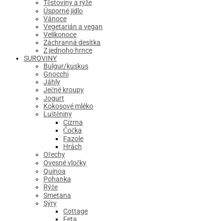
Těstoviny a rýže
Úsporné jídlo
Vánoce
Vegetarián a vegan
Velikonoce
Záchranná desítka
Z jednoho hrnce
SUROVINY
Bulgur/kuskus
Gnocchi
Jáhly
Ječné kroupy
Jogurt
Kokosové mléko
Luštěniny
Cizrna
Čočka
Fazole
Hrách
Ořechy
Ovesné vločky
Quinoa
Pohanka
Rýže
Smetana
Sýry
Cottage
Feta