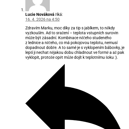
Lucie Nováková
říká:
16. 4. 2026 na 4:50
Zdravím Marku, moc díky za tip s jablkem, to někdy
vyzkouším. Ad to sražení – teplota vstupních surovin
může být zásadní. Kombinace něčeho studeného
z lednice a něčeho, co má pokojovou teplotu, nemusí
dopadnout dobře. A to samé je s vyklopením bábovky, je
lepší ji nechat nějakou dobu chladnout ve formě a až pak
vyklopit, protože opět může dojít k teplotnímu šoku :).