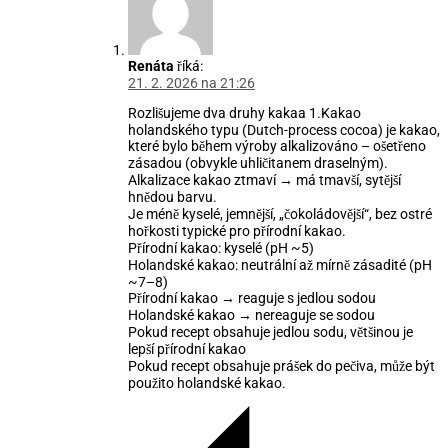
Renáta
říká:
21. 2. 2026 na 21:26
Rozlišujeme dva druhy kakaa 1.Kakao
holandského typu (Dutch-process cocoa) je kakao,
které bylo během výroby alkalizováno – ošetřeno
zásadou (obvykle uhličitanem draselným).
Alkalizace kakao ztmaví → má tmavší, sytější
hnědou barvu.
Je méně kyselé, jemnější, „čokoládovější“, bez ostré
hořkosti typické pro přírodní kakao.
Přírodní kakao: kyselé (pH ~5)
Holandské kakao: neutrální až mírně zásadité (pH
~7–8)
Přírodní kakao → reaguje s jedlou sodou
Holandské kakao → nereaguje se sodou
Pokud recept obsahuje jedlou sodu, většinou je
lepší přírodní kakao
Pokud recept obsahuje prášek do pečiva, může být
použito holandské kakao.