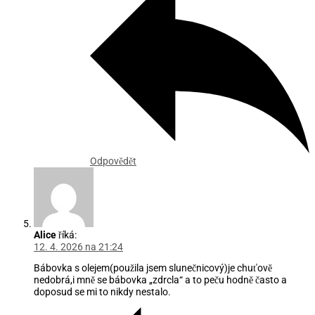
Odpovědět
Alice
říká:
12. 4. 2026 na 21:24
Bábovka s olejem(použila jsem slunečnicový)je chuťově
nedobrá,i mně se bábovka „zdrcla“ a to peču hodně často a
doposud se mi to nikdy nestalo.