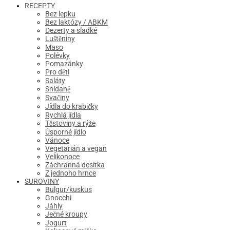
RECEPTY
Bez lepku
Bez laktózy / ABKM
Dezerty a sladké
Luštěniny
Maso
Polévky
Pomazánky
Pro děti
Saláty
Snídaně
Svačiny
Jídla do krabičky
Rychlá jídla
Těstoviny a rýže
Úsporné jídlo
Vánoce
Vegetarián a vegan
Velikonoce
Záchranná desítka
Z jednoho hrnce
SUROVINY
Bulgur/kuskus
Gnocchi
Jáhly
Ječné kroupy
Jogurt