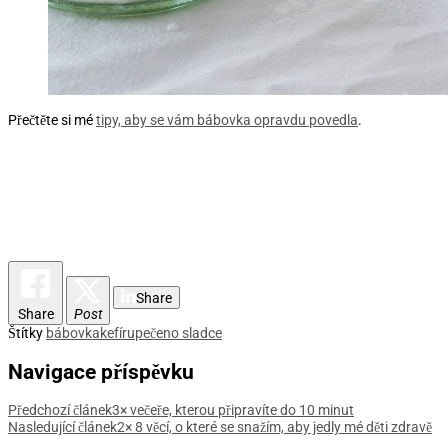
Přečtěte si mé
tipy, aby se vám bábovka opravdu povedla
.
Share
Share
Post
Štítky
bábovka
kefír
upečeno sladce
Navigace příspěvku
Předchozí článek
3× večeře, kterou připravíte do 10 minut
Nasledující článek
2× 8 věcí, o které se snažím, aby jedly mé děti zdravě