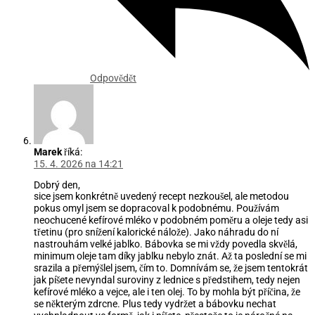
Odpovědět
Marek
říká:
15. 4. 2026 na 14:21
Dobrý den,
sice jsem konkrétně uvedený recept nezkoušel, ale metodou
pokus omyl jsem se dopracoval k podobnému. Používám
neochucené kefírové mléko v podobném poměru a oleje tedy asi
třetinu (pro snížení kalorické nálože). Jako náhradu do ní
nastrouhám velké jablko. Bábovka se mi vždy povedla skvělá,
minimum oleje tam díky jablku nebylo znát. Až ta poslední se mi
srazila a přemýšlel jsem, čím to. Domnívám se, že jsem tentokrát
jak píšete nevyndal suroviny z lednice s předstihem, tedy nejen
kefírové mléko a vejce, ale i ten olej. To by mohla být příčina, že
se některým zdrcne. Plus tedy vydržet a bábovku nechat