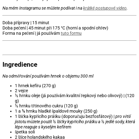
Na mém Instagramu se můžete podívat i na
krátké postupové video
.
Doba přípravy | 15 minut
Doba pečení | 45 minut při 175 °C (horní a spodní ohřev)
Forma na pečení | já používám
tuto formu
Ingredience
Na odměřování používám hrnek o objemu 300 ml
1 hrnek kefíru (270 g)
2 vejce
½ hrnku oleje (já používám kvalitní řepkový nebo olivový) | (120
g)
½ hrnku třtinového cukru (120 g)
1 a ¾ hrnku hladké špaldové mouky (250 g)
1 lžička kypřicího prášku (doporučuju bezfosfátový) |
pro větší
jistotu můžete použít ½ lžičky kypřicího prášku a ½ jedlé sody, která
lépe reaguje s kyselým kefírem
špetka soli
2 lžíce holandského kakaa