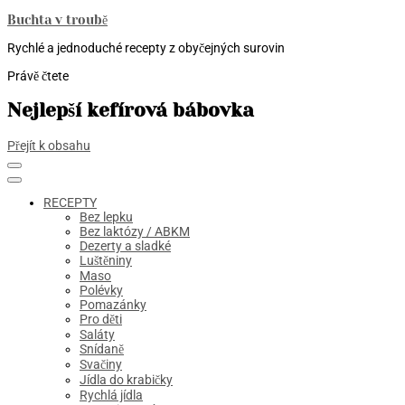
Buchta v troubě
Rychlé a jednoduché recepty z obyčejných surovin
Právě čtete
Nejlepší kefírová bábovka
Přejít k obsahu
RECEPTY
Bez lepku
Bez laktózy / ABKM
Dezerty a sladké
Luštěniny
Maso
Polévky
Pomazánky
Pro děti
Saláty
Snídaně
Svačiny
Jídla do krabičky
Rychlá jídla