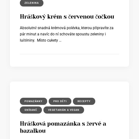
ZELENINA
Hráškový krém s červenou čočkou
Absolutně snadná krémová polévka, kterou připravíte za
pár minut a navíc do ní schováte spoustu zeleniny i
luštěniny. Místo cukety …
POMAZÁNKY
PRO DĚTI
RECEPTY
SNÍDANĚ
VEGETARIÁN A VEGAN
Hrášková pomazánka s žervé a
bazalkou