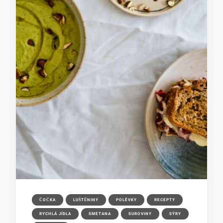
ČOČKA
LUŠTĚNINY
POLÉVKY
RECEPTY
RYCHLÁ JÍDLA
SMETANA
SUROVINY
SÝRY