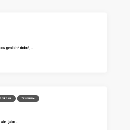
jsou geniálně dobré, …
A VEGAN
ZELENINA
ale i jako …