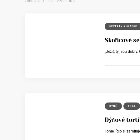
Zobrazuji: 1 - 3 z 3 VÝSLEDKŮ
DEZERTY A SLADKÉ
Skořicové s
„Ježíš, ty jsou dobrý
DÝNĚ
FETA
Dýňové tort
Tohle jídlo si zamilu