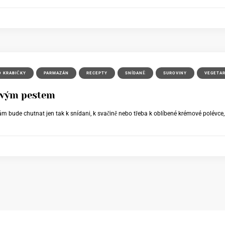
O KRABIČKY
PARMAZÁN
RECEPTY
SNÍDANĚ
SUROVINY
VEGETAR
ovým pestem
ám bude chutnat jen tak k snídani, k svačině nebo třeba k oblíbené krémové polévce,