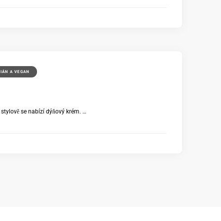
IÁN A VEGAN
 stylově se nabízí dýňový krém. …