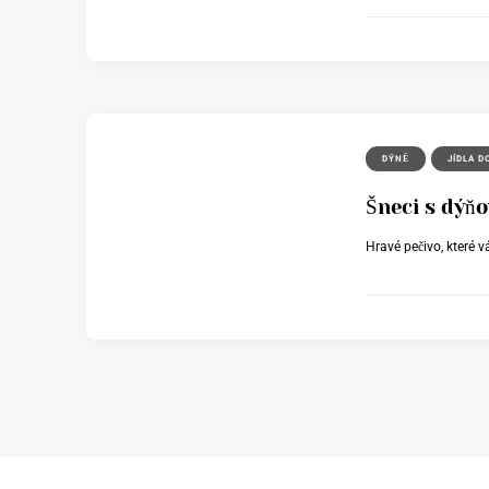
DÝNĚ
JÍDLA D
Šneci s dýň
Hravé pečivo, které v