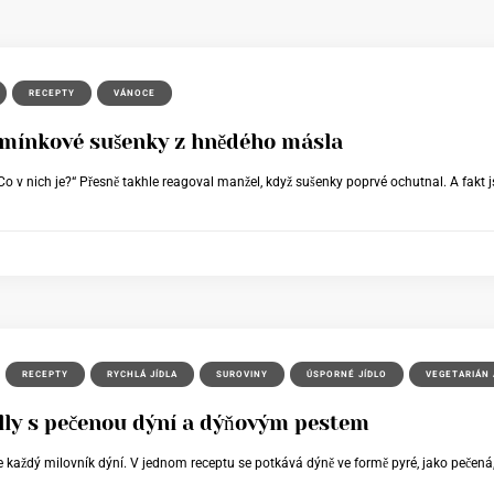
RECEPTY
VÁNOCE
emínkové sušenky z hnědého másla
. Co v nich je?“ Přesně takhle reagoval manžel, když sušenky poprvé ochutnal. A fakt 
RECEPTY
RYCHLÁ JÍDLA
SUROVINY
ÚSPORNÉ JÍDLO
VEGETARIÁN 
illy s pečenou dýní a dýňovým pestem
je každý milovník dýní. V jednom receptu se potkává dýně ve formě pyré, jako pečená, 