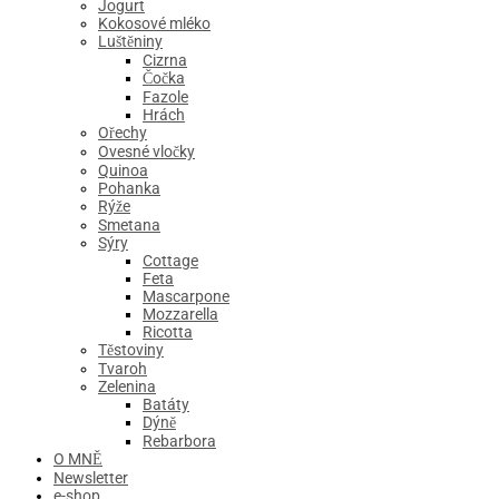
Jogurt
Kokosové mléko
Luštěniny
Cizrna
Čočka
Fazole
Hrách
Ořechy
Ovesné vločky
Quinoa
Pohanka
Rýže
Smetana
Sýry
Cottage
Feta
Mascarpone
Mozzarella
Ricotta
Těstoviny
Tvaroh
Zelenina
Batáty
Dýně
Rebarbora
O MNĚ
Newsletter
e-shop