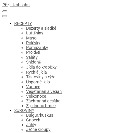
Přejít k obsahu
RECEPTY
Dezerty a sladké
Luštěniny
Maso
Polévky
Pomazánky
Pro děti
Saláty
Snídaně
Jídla do krabičky
Rychlá jídla
Těstoviny a rýže
Úsporné jídlo
Vánoce
Vegetarián a vegan
Velikonoce
Záchranná desítka
Z jednoho hrnce
SUROVINY
Bulgur/kuskus
Gnocchi
Jáhly
Ječné kroupy