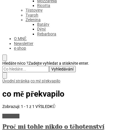
Mozzarella
Ricotta
Těstoviny
Tvaroh
Zelenina
Batáty
Dýně
Rebarbora
O MNĚ
Newsletter
e-shop
Hledáte něco ?
Zadejte vyhledat a stiskněte enter.
Úvodní stránka
co mě překvapilo
co mě překvapilo
Zobrazuji: 1 - 1 z 1 VÝSLEDKŮ
RECEPTY
Proč mi tohle nikdo o těhotenství