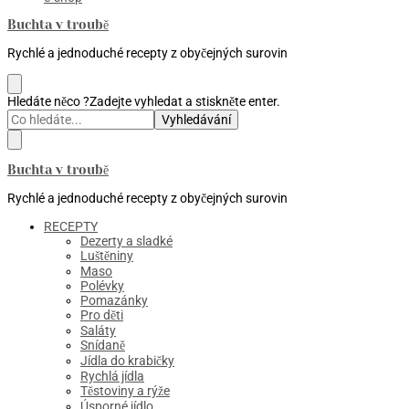
Buchta v troubě
Rychlé a jednoduché recepty z obyčejných surovin
Hledáte něco ?
Zadejte vyhledat a stiskněte enter.
Buchta v troubě
Rychlé a jednoduché recepty z obyčejných surovin
RECEPTY
Dezerty a sladké
Luštěniny
Maso
Polévky
Pomazánky
Pro děti
Saláty
Snídaně
Jídla do krabičky
Rychlá jídla
Těstoviny a rýže
Úsporné jídlo