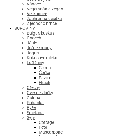
Vánoce
Vegetarián a vegan
Velikonoce
Záchranná desítka
Z jednoho hrnce
SUROVINY
Bulgur/kuskus
Gnocchi
Jáhly
Ječné kroupy
Jogurt
Kokosové mléko
Luštěniny
Cizrna
Čočka
Fazole
Hrách
Ořechy
Ovesné vločky
Quinoa
Pohanka
Rýže
Smetana
Sýry
Cottage
Feta
Mascarpone